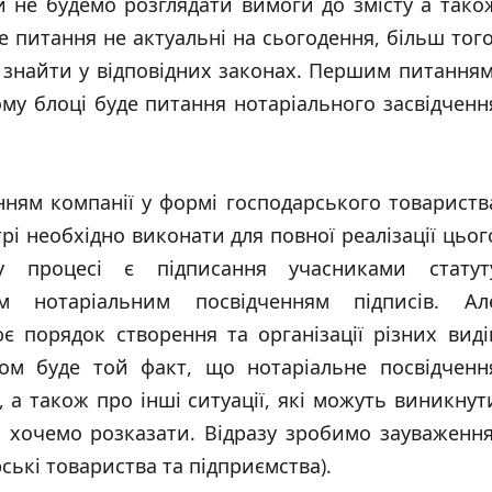
и не будемо розглядати вимоги до змісту а тако
 питання не актуальні на сьогодення, більш того
 знайти у відповідних законах. Першим питанням
му блоці буде питання нотаріального засвідченн
нням компанії у формі господарського товариств
трі необхідно виконати для повної реалізації цьог
у процесі є підписання учасниками статут
м нотаріальним посвідченням підписів. Ал
є порядок створення та організації різних виді
вком буде той факт, що нотаріальне посвідченн
 а також про інші ситуації, які можуть виникнут
 і хочемо розказати. Відразу зробимо зауваження
ькі товариства та підприємства).