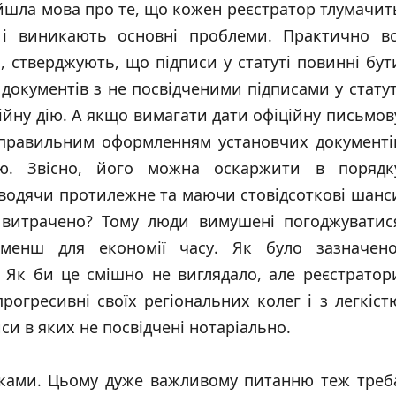
 йшла мова про те, що кожен реєстратор тлумачит
 і виникають основні проблеми. Практично вс
 стверджують, що підписи у статуті повинні бут
у документів з не посвідченими підписами у статут
ійну дію. А якщо вимагати дати офіційну письмов
 неправильним оформленням установчих документі
ію. Звісно, його можна оскаржити в порядк
оводячи протилежне та маючи стовідсоткові шанс
е витрачено? Тому люди вимушені погоджуватис
менш для економії часу. Як було зазначено
 Як би це смішно не виглядало, але реєстратор
рогресивні своїх регіональних колег і з легкіст
иси в яких не посвідчені нотаріально.
нками. Цьому дуже важливому питанню теж треб