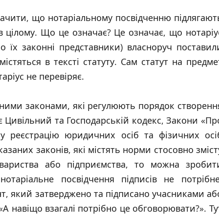
значити, що нотаріальному посвідченню підлягают
в цілому. Що це означає? Це означає, що нотаріу
о їх законні представники) власноруч поставил
містяться в тексті статуту. Сам статут на предме
таріус не перевіряє.
вними законами, які регулюють порядок створенн
 є Цивільний та Господарській кодекс, Закони «Пр
ну реєстрацію юридичних осіб та фізичних осі
азаних законів, які містять норми стосовно зміст
овариства або підприємства, то можна зробит
отаріальне посвідчення підписів не потрібне
нт, який затверджено та підписано учасниками аб
А навіщо взагалі потрібно це обговорювати?». Ту