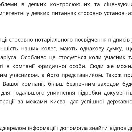
роблеми в деяких контролюючих та ліцензуюч
мпетентні у деяких питаннях стосовно установчи
ації стосовно нотаріального посвідчення підписів 
більшість наших колег, мають однакову думку, щ
таріуса. Особливо це стосується коли учасник т
асті в компанії юридичної особи. Сюди же можн
мим учасником, а його представником. Також пр
і Вашої компанії, більш безпечним заходом буд
в для подальшого уникнення підробки документів
страції за межами Києва, для успішної державно
м джерелом інформації і допомогла знайти відповід