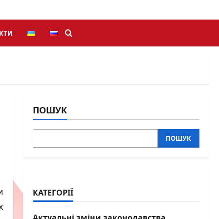
КТИ
ПОШУК
ПОШУК
и
КАТЕГОРІЇ
х
Актуальні зміни законодавства