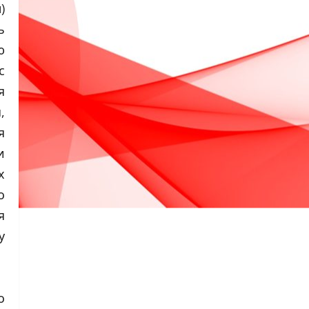
)
ь
ю
с
я
,
я
и
х
о
я
у
о