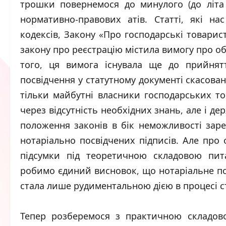
трошки повернемося до минулого (до літа
нормативно-правових атів. Статті, які на
кодексів, Закону «Про господарські товарист
закону про реєстрацію містила вимогу про об
того, ця вимога існувала ще до прийнятт
посвідчення у статутному документі скасован
тільки майбутні власники господарських то
через відсутність необхідних знань, але і де
положення законів в бік неможливості заре
нотаріально посвідчених підписів. Але про
підсумки під теоретичною складовою пита
робимо єдиний висновок, що нотаріальне пос
стала лише рудиментальною дією в процесі ст
Тепер розберемося з практичною складо