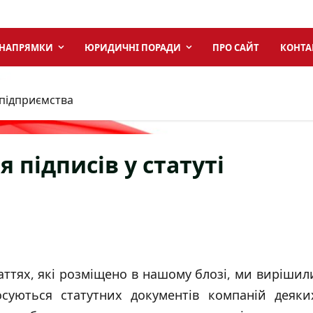
 НАПРЯМКИ
ЮРИДИЧНІ ПОРАДИ
ПРО САЙТ
КОНТА
 підприємства
 підписів у статуті
аттях, які розміщено в нашому блозі, ми вирішил
осуються статутних документів компаній деяки