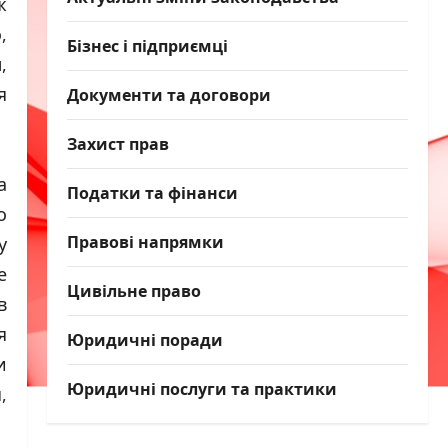
ж
,
Бізнес і підприємці
,
Документи та договори
я
Захист прав
а
Податки та фінанси
о
Правові напрямки
у
е
Цивільне право
в
я
Юридичні поради
и
Юридичні послуги та практики
,