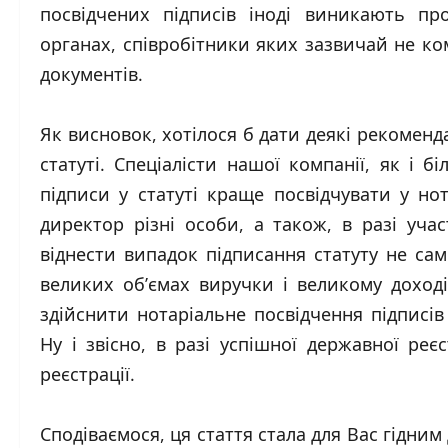
посвідчених підписів іноді виникають п
органах, співробітники яких зазвичай не ко
документів.
Як висновок, хотілося б дати деякі рекоменд
статуті. Спеціалісти нашої компанії, як і 
підписи у статуті краще посвідчувати у но
директор різні особи, а також, в разі уч
віднести випадок підписання статуту не са
великих об’ємах виручки і великому доход
здійснити нотаріальне посвідчення підписі
Ну і звісно, в разі успішної державної реє
реєстрації.
Сподіваємося, ця стаття стала для Вас гідни