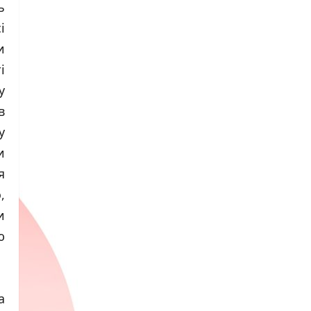
ь
і
и
і
у
в
у
и
я
,
и
ю
а