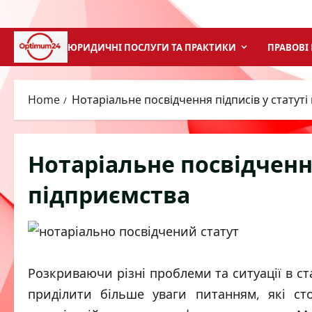
Skip
to
content
ЮРИДИЧНІ ПОСЛУГИ ТА ПРАКТИКИ
ПРАВОВІ
Home
Нотаріальне посвідчення підписів у статуті
Нотаріальне посвідчення
підприємства
Розкриваючи різні проблеми та ситуації в ст
приділити більше уваги питанням, які ст