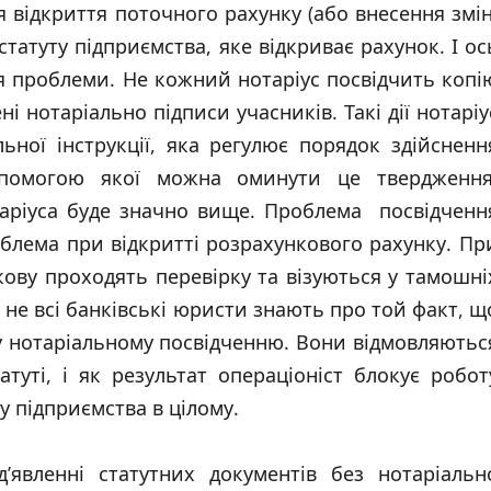
я відкриття поточного рахунку (або внесення змін
статуту підприємства, яке відкриває рахунок. І ос
ся проблеми. Не кожний нотаріус посвідчить копі
ні нотаріально підписи учасників. Такі дії нотаріу
ної інструкції, яка регулює порядок здійсненн
опомогою якої можна оминути це твердження
таріуса буде значно вище. Проблема посвідченн
облема при відкритті розрахункового рахунку. Пр
зкову проходять перевірку та візуються у тамошні
не всі банківські юристи знають про той факт, щ
му нотаріальному посвідченню. Вони відмовляютьс
туті, і як результат операціоніст блокує робот
у підприємства в цілому.
’явленні статутних документів без нотаріальн