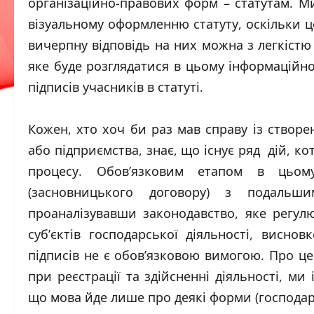
організаційно-правових форм – статутам. М
візуальному оформленню статуту, оскільки це
вичерпну відповідь на них можна з легкістю
яке буде розглядатися в цьому інформаційно
підписів учасників в статуті.
Кожен, хто хоч би раз мав справу із створе
або підприємства, знає, що існує ряд дій, ко
процесу. Обов’язковим етапом в цьом
(засновницького договору) з подальши
проаналізувавши законодавство, яке регулю
суб’єктів господарської діяльності, висно
підписів не є обов’язковою вимогою. Про це,
при реєстрації та здійсненні діяльності, ми
що мова йде лише про деякі форми (господарс