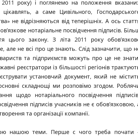
 2011 року) і поглянемо на положення вказани
с цікавлять, а саме Цивільного, Господарськог
ва» не відрізняються від теперішніх. А ось статт
ов’язкове нотаріальне посвідчення підписів. Біль
я цього закону. З літа 2011 року обов’язков
е, але не всі про це знають. Слід зазначити, що н
вариств та підприємств можуть про це не знати
ржавні реєстратори із більшості регіонів трактуют
єструвати установчий документ, який не містит
 основні складнощі ми розповімо згодом. Робляч
ння щодо нотаріального посвідчення підписів
відчення підписів учасників не є обов’язковою, 
ворення та організації компанії.
вою нашою теми. Перше с чого треба почати 