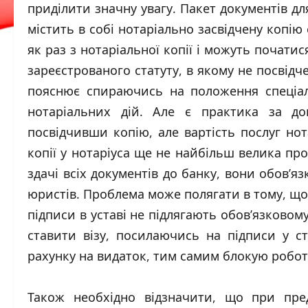
приділити значну увагу. Пакет документів дл
містить в собі нотаріально засвідчену копію 
як раз з нотаріальної копії і можуть почати
зареєстрованого статуту, в якому не посвідче
пояснює спираючись на положення спеціаль
нотаріальних дій. Але є практика за д
посвідчивши копію, але вартість послуг но
копії у нотаріуса ще не найбільш велика пр
здачі всіх документів до банку, вони обов’я
юристів. Проблема може полягати в тому, що 
підписи в уставі не підлягають обов’язково
ставити візу, посилаючись на підписи у ста
рахунку на видаток, тим самим блокую робот
Також необхідно відзначити, що при пред