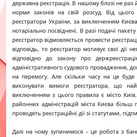
державна реєстрація. В нашому блозі не раз
норми законів на свій розсуд. Від цього
реєстратори України, за виключенням Києва,
нотаріально посвідчені. В разі подачі пакет
реєстратор відмовляється провести реєстрац
відповідь, то реєстратор мотивує свої дії
відповідно до закону про держреєстрац
адміністративного судового провадження, д
на перемогу. Але скільки часу на це буд
виконувати вимоги реєстратора, що най
виключенням з цього правила є місто Київ.
районних адміністрацій міста Києва більш п
проводять реєстраційні дії зі статутами, підп
Далі на чому зупинимося – це робота з ба