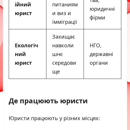
тва,
ійний
питаниям
юридичні
юрист
и виз и
фірми
імміграції
Захищає
Екологіч
навколи
НГО,
ний
шнє
державні
юрист
середови
органи
ще
Де працюють юристи
Юристи працюють у різних місцях: