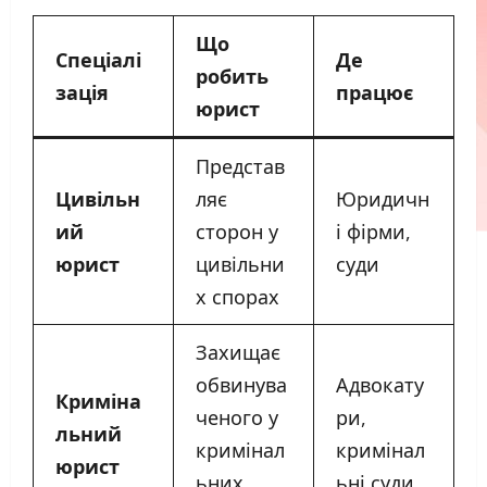
Що
Спеціалі
Де
робить
зація
працює
юрист
Представ
Цивільн
ляє
Юридичн
ий
сторон у
і фірми,
юрист
цивільни
суди
х спорах
Захищає
обвинува
Адвокату
Криміна
ченого у
ри,
льний
кримінал
кримінал
юрист
ьних
ьні суди