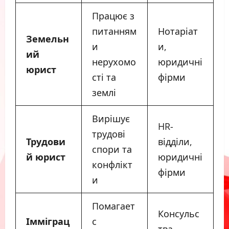
Працює з
питанням
Нотаріат
Земельн
и
и,
ий
нерухомо
юридичні
юрист
сті та
фірми
землі
Вирішує
HR-
трудові
Трудови
відділи,
спори та
й юрист
юридичні
конфлікт
фірми
и
Помагает
Консульс
Імміграц
с