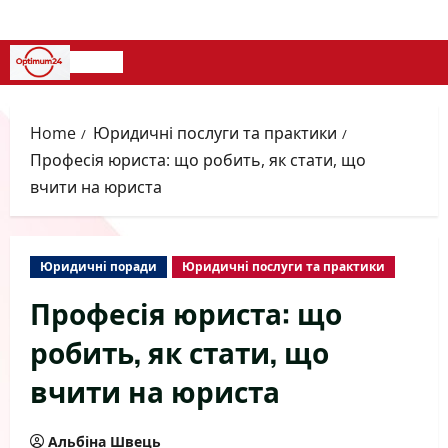
Skip
to
content
Primary
Menu
Home
Юридичні послуги та практики
Професія юриста: що робить, як стати, що
вчити на юриста
Юридичні поради
Юридичні послуги та практики
Професія юриста: що
робить, як стати, що
вчити на юриста
Альбіна Швець