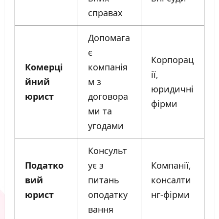
справах
Допомага
є
Корпорац
Комерці
компанія
ії,
йний
м з
юридичні
юрист
договора
фірми
ми та
угодами
Консульт
Податко
ує з
Компанії,
вий
питань
консалти
юрист
оподатку
нг-фірми
вання