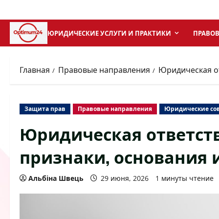
Перейти
к
содержимому
ЮРИДИЧЕСКИЕ УСЛУГИ И ПРАКТИКИ
ПРАВОВ
Главная
Правовые направления
Юридическая от
Защита прав
Правовые направления
Юридические со
Юридическая ответств
признаки, основания 
Альбіна Швець
29 июня, 2026
1 минуты чтение